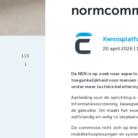
normcommi
Kennisplat
20 april 2026 |
116
1
Deel op Facebook. Link opent in een nieuw venster.
De NEN is op zoek naar experts
Deel op LinkedIn. Link opent in een nieuw venster.
toegankelijkheid voor mensen 
onder meer tactiele beletterin
Aanleiding voor de oprichting is
Informatievoorziening, bewegwijz
de gebruiker. Dit maakt het voo
zelfstandig en veilig te verplaat
De commissie richt zich op drie
mobiliteitsoplossingen en syst