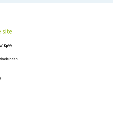
 site
OW-KpVV
-doeleinden
t