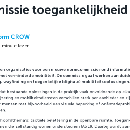
ssie toegankelijkheid
form CROW
 1 minuut lezen
 en organisaties voor een nieuwe normcommissie rond informatie
met verminderde mobiliteit. De commissie gaat werken aan duide
g, wayfinding en toegankelijke (digitale) mobiliteitsoplossingen
 dat bestaande oplossingen in de praktijk vaak onvoldoende op elka
ering en mobiliteitsdiensten verschillen sterk per aanbieder en zij
r mensen met bijvoorbeeld een visuele beperking of oriëntatieprob
sen.
 hoofdthema’s: tactiele belettering in de openbare ruimte, toegank
emen die zelfstandig wonen ondersteunen (ASLI). Daarbij wordt aa