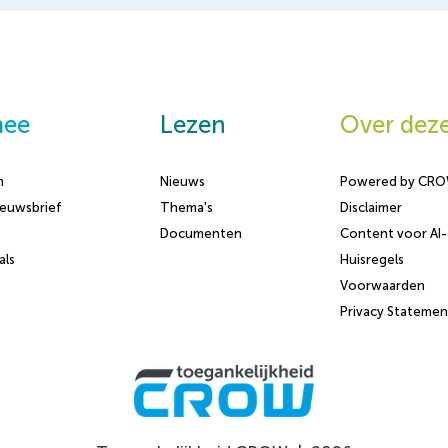
mee
Lezen
Over deze
n
Nieuws
Powered by CR
ieuwsbrief
Thema's
Disclaimer
Documenten
Content voor AI
als
Huisregels
Voorwaarden
Privacy Statemen