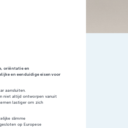
, oriëntatie en
lijke en eenduidige eisen voor
.
ar aansluiten.
n niet altijd ontworpen vanuit
lemen lastiger om zich
elijke slimme
ngesloten op Europese