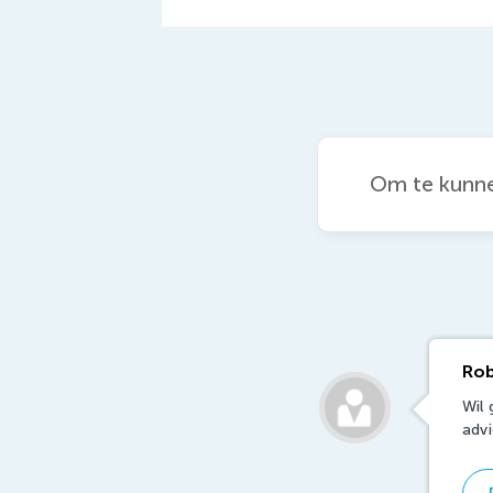
Om te kunne
Rob
Wil
adv