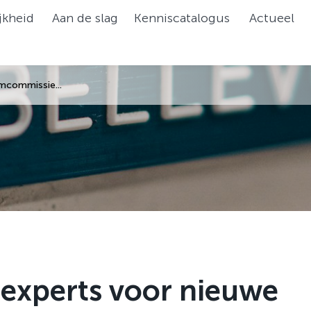
jkheid
Aan de slag
Kenniscatalogus
Actueel
mcommissie...
experts voor nieuwe