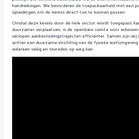
handreikingen. We bevorderen de toepasbaarheid met een pa
opleidingen om de kennis direct toe te kunnen passen.
Omdat deze kennis door de hele sector wordt toegepast kan
duurzamer verplaatsen, is de openbare ruimte voor iedereen
verlopen aanbestedingstrajecten efficiënter. Samen zijn wij 
achter een duurzame inrichting van de fysieke leefomgeving
iedereen veilig en tevreden op weg kan.