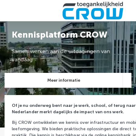
Kennisplatform CROW
Samen werken aan de uitdagingen van
vandaag
Meer informatie
Over het kennisnetwerk
Of je nu onderweg bent naar je werk, school, of terug naar
Lidmaatschap
Nederlander merkt dagelijks de impact van ons werk.
Kennisplatform CROW
Bij CROW ontwikkelen we kennis over infrastructuur en mobili
leefomgeving. We bieden praktische oplossingen die direct t
Contact
praktijk. Die kennis is beschikbaar via de online kennisbank, in